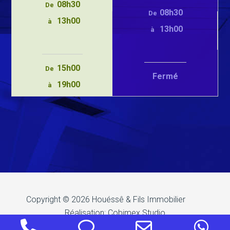
08h30
De
08h30
De
13h00
à
13h00
à
15h00
De
Fermé
19h00
à
Copyright © 2026
Houéssê & Fils Immobilier
Réalisation:
Cobimex Studio
Phone
Phone
Email
Wh