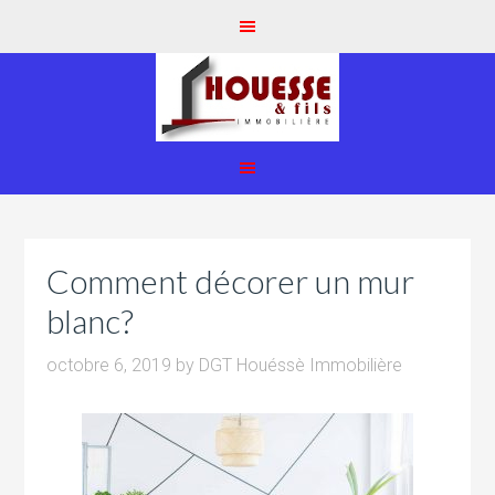
Comment décorer un mur
blanc?
octobre 6, 2019
by
DGT Houéssè Immobilière